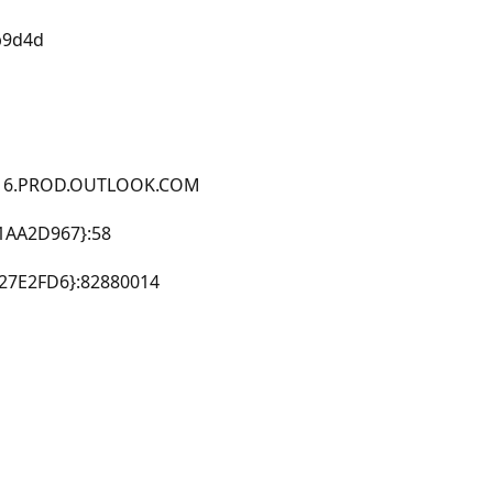
b9d4d
16.PROD.OUTLOOK.COM
AA2D967}:58
27E2FD6}:82880014