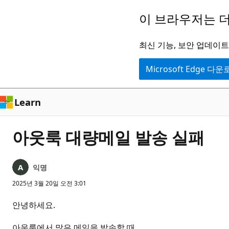
주
이 브라우저는 더
요
콘
최신 기능, 보안 업데이트,
텐
Microsoft Edge 다
츠
로
건
Learn
너
뛰
아웃룩 대량메일 발송 실패
기
익명
2025년 3월 20일 오전 3:01
안녕하세요.
아웃룩에서 많은 메일을 발송할 때,