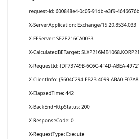
request-id: 600848e4-0c05-91db-e3f9-4646676
X-ServerApplication: Exchange/15.20.8534.033
X-FEServer: SE2P216CA0033
X-CalculatedBETarget: SLXP216MB1068.KORP2
X-RequestId: {DF73749B-6C6C-4F4D-ABEA-49721
X-ClientInfo: {5604C294-EB2B-4099-ABA0-F07A8
X-ElapsedTime: 442
X-BackEndHttpStatus: 200
X-ResponseCode: 0
X-RequestType: Execute