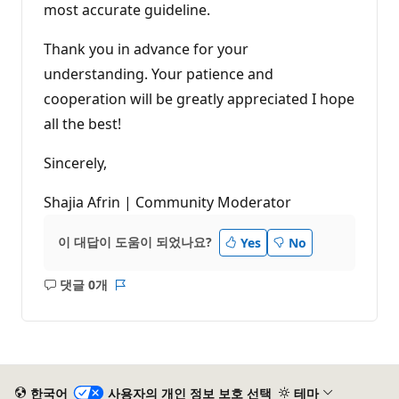
most accurate guideline.
Thank you in advance for your
understanding. Your patience and
cooperation will be greatly appreciated I hope
all the best!
Sincerely,
Shajia Afrin | Community Moderator
이 대답이 도움이 되었나요?
Yes
No
댓글 0개
설
보
명
고
없
서
음
한국어
사용자의 개인 정보 보호 선택
테마