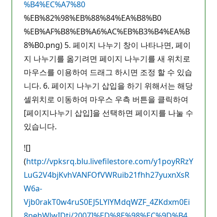
%B4%EC%A7%80
%EB%82%98%EB%88%84%EA%B8%B0
%EB%AF%B8%EB%A6%AC%EB%B3%B4%EA%B
8%B0.png) 5. 페이지 나누기 창이 나타나면, 페이
지 나누기를 옮기려면 페이지 나누기를 새 위치로
마우스를 이용하여 드래그 하시면 조정 할 수 있습
니다. 6. 페이지 나누기 삽입을 하기 위해서는 해당
셀위치로 이동하여 마우스 우측 버튼을 클릭하여
[페이지나누기 삽입]을 선택하면 페이지를 나눌 수
있습니다.
![]
(
http://vpksrq.blu.livefilestore.com/y1poyRRzY
LuG2V4bjKvhVANFOfVWRuib21fhh27yuxnXsR
W6a-
Vjb0rakT0w4ruS0EJ5LYlYMdqWZF_4ZKdxm0Ei
8pehWlwIDti/2007]%ED%8E%98%EC%9D%B4