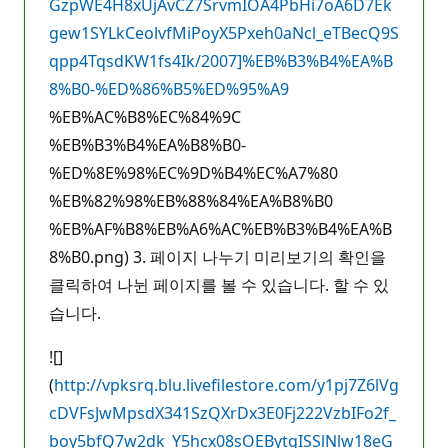
GzpWE4H8xUjAvCZ7SrvmIOA4PbHi7oA6D7Ek
gew1SYLkCeolvfMiPoyX5Pxeh0aNcl_eTBecQ9S
qpp4TqsdKW1fs4Ik/2007]%EB%B3%B4%EA%B
8%B0-%ED%86%B5%ED%95%A9
%EB%AC%B8%EC%84%9C
%EB%B3%B4%EA%B8%B0-
%ED%8E%98%EC%9D%B4%EC%A7%80
%EB%82%98%EB%88%84%EA%B8%B0
%EB%AF%B8%EB%A6%AC%EB%B3%B4%EA%B
8%B0.png) 3. 페이지 나누기 미리보기의 확인을
클릭하여 나뉜 페이지를 볼 수 있습니다. 할 수 있
습니다.
![]
(
http://vpksrq.blu.livefilestore.com/y1pj7Z6lVg
cDVFsJwMpsdX341SzQXrDx3E0Fj222VzbIFo2f_
boy5bfQ7w2dk_Y5hcx08sOEBytqISSlNlw18eG