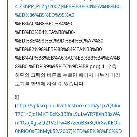
4-Z3hPP_PLZg/2007]%EB%B3%B4%EA%B8%B0-
%ED%86%B5%ED%95%A9
%EB%AC%B8%EC%84%9C
%EB%B3%B4%EA%B8%B0-
%ED%8E%98%EC%9D%B4%EC%A7%80
%EB%82%98%EB%88%84%EA%B8%B0
%EB%AF%B8%EB%A6%AC%EB%B3%B4%EA%B
8%B0-%ED%99%95%EC%9D%B8.png) 4. 우측
하단의 그림의 버튼을 누르면 페이지 나누기 미리
보기를 한번에 하실 수 있습니다.
![]
(
http://vpksrq.blu.livefilestore.com/y1p7Qfikx
T7C1rCJc1MKTiBcKx3BIfaL9uLwYR78XhB8zWA
nf1GujXgszQ21V2tfw4B7zeuB3x8Q0r8wKEQb
0hRiO0sE3hMyk52/2007]%ED%8E%98%EC%9D