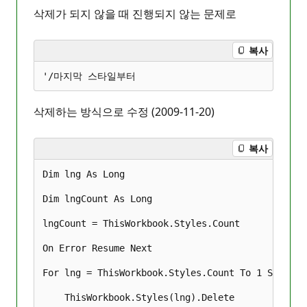
삭제가 되지 않을 때 진행되지 않는 문제로
복사
삭제하는 방식으로 수정 (2009-11-20)
복사
Dim lng As Long

Dim lngCount As Long

lngCount = ThisWorkbook.Styles.Count

On Error Resume Next

For lng = ThisWorkbook.Styles.Count To 1 Step -1

    ThisWorkbook.Styles(lng).Delete
