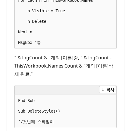
For Each n In ThisWorkbook.Names

    n.Visible = True

    n.Delete

Next n

" & lngCount & "개의 [이름]중, " & lngCount -
ThisWorkbook.Names.Count & "개의 [이름]삭
제 완료."
복사
End Sub

Sub DeleteStyles()
