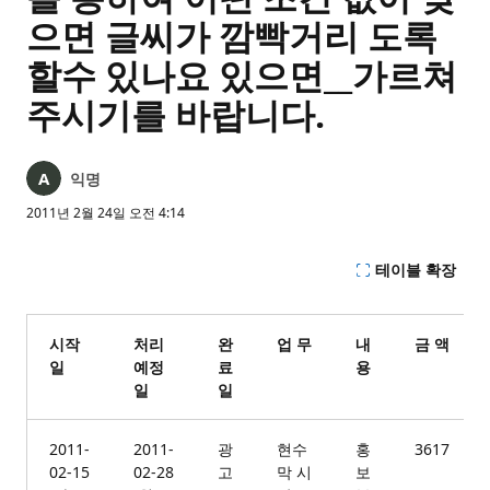
으면 글씨가 깜빡거리 도록
할수 있나요 있으면__가르쳐
주시기를 바랍니다.
익명
2011년 2월 24일 오전 4:14
테이블 확장
시작
처리
완
업 무
내
금 액
일
예정
료
용
일
일
2011-
2011-
광
현수
홍
3617
02-15
02-28
고
막 시
보