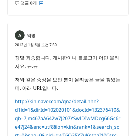
댓글 0개
설
보
명
고
없
서
음
익명
2012년 1월 6일 오전 7:30
정말 죄송합니다. 게시판이나 블로그가 어딘 몰라
서요. ㅠ.ㅠ
저와 같은 증상을 보인 분이 올려놓은 글을 찾았는
데, 아래 URL입니다.
http://kin.naver.com/qna/detail.nhn?
d1id=1&dirId=102020101&docId=132376410&
qb=7Jm467aA642w7J207YSwIDIwMDcg66Gc6r
e47J24&enc=utf8§ion=kin&rank=1&search_so
rt=0&spq=0&pid=gwT6O35Y7uKssaaI10Cssc-