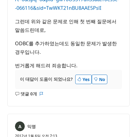
-066116&sid=TwWKT21nBU8AAE5PslI
그런데 위와 같은 문제로 인해 첫 번째 질문에서
말씀드린데로,
ODBC를 추가하였는데도 동일한 문제가 발생한
경우입니다.
번거롭게 해드려 죄송합니다.
이 대답이 도움이 되었나요?
Yes
No
댓글 0개
설
보
명
고
없
서
음
익명
2012년 1월 6일 오전 7:13