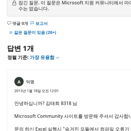
잠긴 질문.
이 질문은 Microsoft 지원 커뮤니티에
수는 없습니다.
댓글 0개
보고서
설
명
같은 질문이 있음
(20+)
없
음
답변 1개
정렬 기준:
가장 유용함
익명
2013년 1월 18일 오전 12:01
안녕하십니까? 김태희 8318 님
Microsoft Community 사이트를 방문해 주셔서 감사합
문의 하신 Excel 실행시 "숨겨진 모듈에서 컴파일 오류