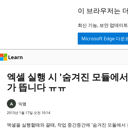
주
이 브라우저는 더
요
콘
최신 기능, 보안 업데이트,
텐
Microsoft Edge 다
츠
로
건
Learn
너
뛰
엑셀 실행 시 '숨겨진 모듈에서
기
가 뜹니다 ㅠㅠ
익명
2013년 1월 17일 오전 10:14
엑셀을 실행할때와 끌때, 작업 중간중간에 '숨겨진 모듈에서 컴