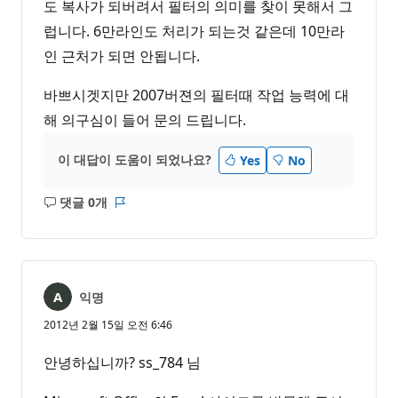
도 복사가 되버려서 필터의 의미를 찾이 못해서 그
럽니다. 6만라인도 처리가 되는것 같은데 10만라
인 근처가 되면 안됩니다.
바쁘시겟지만 2007버젼의 필터때 작업 능력에 대
해 의구심이 들어 문의 드립니다.
이 대답이 도움이 되었나요?
Yes
No
댓글 0개
설
보
명
고
없
서
음
익명
2012년 2월 15일 오전 6:46
안녕하십니까? ss_784 님