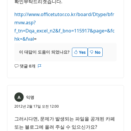
확인부탁드리겟습니다.
http://www.officetutor.co.kr/board/Dtype/bfr
mvw.asp?
f_tn=Dqa_excel_n2&f_bno=115917&page=&fc
hk=&fval
=
이 대답이 도움이 되었나요?
Yes
No
댓글 0개
설
보
명
고
없
서
음
익명
2012년 2월 17일 오전 12:00
그러시다면, 문제가 발생되는 파일을 공개된 카페
또는 블로그에 올려 주실 수 있으신가요?