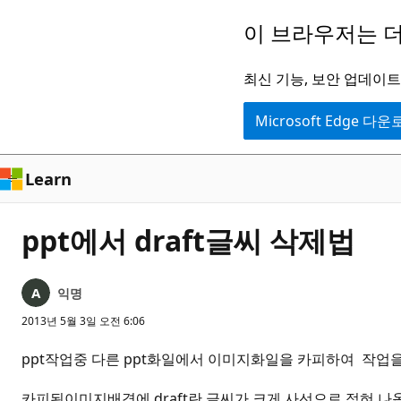
주
이 브라우저는 더
요
콘
최신 기능, 보안 업데이트,
텐
Microsoft Edge 다
츠
로
건
Learn
너
뛰
ppt에서 draft글씨 삭제법
기
익명
2013년 5월 3일 오전 6:06
ppt작업중 다른 ppt화일에서 이미지화일을 카피하여 작업
카피된이미지배경에 draft란 글씨가 크게 사선으로 적혀 나