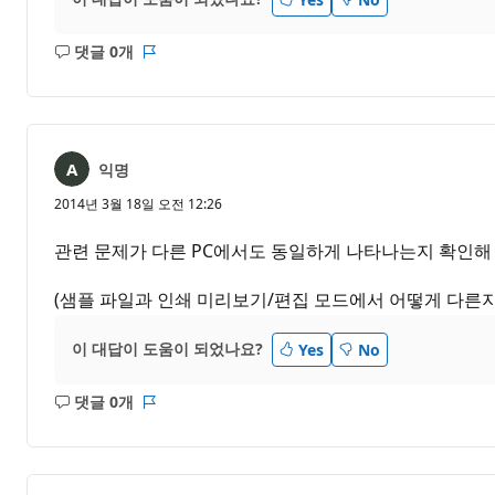
댓글 0개
설
보
명
고
없
서
음
익명
2014년 3월 18일 오전 12:26
관련 문제가 다른 PC에서도 동일하게 나타나는지 확인해
(샘플 파일과 인쇄 미리보기/편집 모드에서 어떻게 다른지
이 대답이 도움이 되었나요?
Yes
No
댓글 0개
설
보
명
고
없
서
음