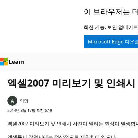
주
이 브라우저는 더
요
콘
최신 기능, 보안 업데이트,
텐
Microsoft Edge 다
츠
로
건
Learn
너
뛰
엑셀2007 미리보기 및 인쇄
기
익명
2014년 3월 17일 오전 6:19
엑셀2007 미리보기 및 인쇄시 사진이 밀리는 현상이 발생합
엑셀문서 작업시에는 정상적으로 제위치에 있으나