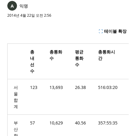
익명
2014년 4월 22일 오전 2:56
테이블 확장
총
총통화
평균
총통화시
평
내
수
통화
간
화
선
수
(일
수
서
123
13,693
26.38
516:03:20
59
울
합
계
부
57
10,629
40.56
357:55:35
1:2
산
합