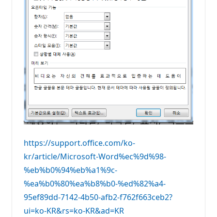
https://support.office.com/ko-
kr/article/Microsoft-Word%ec%9d%98-
%eb%b0%94%eb%a1%9c-
%ea%b0%80%ea%b8%b0-%ed%82%a4-
95ef89dd-7142-4b50-afb2-f762f663ceb2?
ui=ko-KR&rs=ko-KR&ad=KR