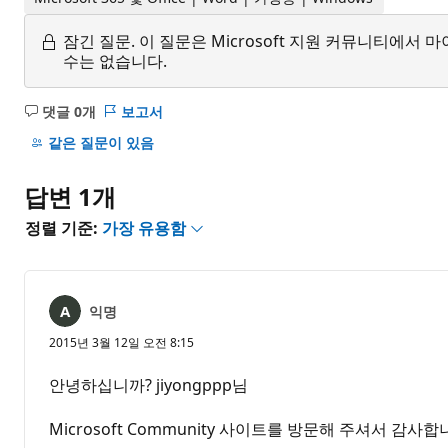
잠긴 질문.
이 질문은 Microsoft 지원 커뮤니티에
수는 없습니다.
댓글 0개
보고서
설
명
같은 질문이 있음
없
음
답변 1개
정렬 기준:
가장 유용함
익명
2015년 3월 12일 오전 8:15
안녕하십니까? jiyongppp님
Microsoft Community 사이트를 방문해 주셔서 감사합