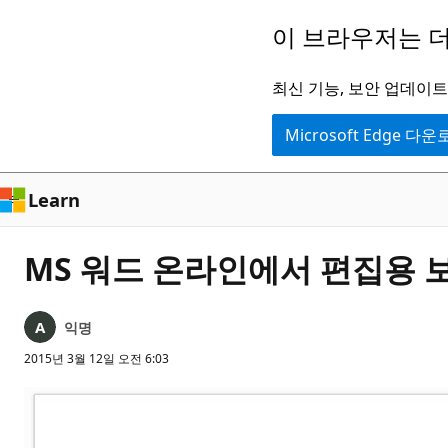
주
이 브라우저는 더
요
콘
최신 기능, 보안 업데이트,
텐
Microsoft Edge 다
츠
로
건
Learn
너
뛰
MS 워드 온라인에서 편집용 
기
익명
2015년 3월 12일 오전 6:03