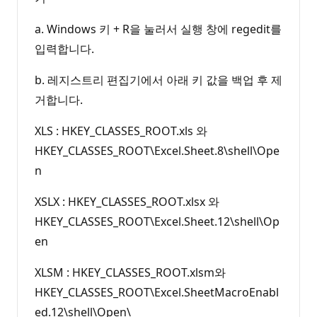
a. Windows 키 + R을 눌러서 실행 창에 regedit를
입력합니다.
b. 레지스트리 편집기에서 아래 키 값을 백업 후 제
거합니다.
XLS : HKEY_CLASSES_ROOT.xls 와
HKEY_CLASSES_ROOT\Excel.Sheet.8\shell\Ope
n
XSLX : HKEY_CLASSES_ROOT.xlsx 와
HKEY_CLASSES_ROOT\Excel.Sheet.12\shell\Op
en
XLSM : HKEY_CLASSES_ROOT.xlsm와
HKEY_CLASSES_ROOT\Excel.SheetMacroEnabl
ed.12\shell\Open\