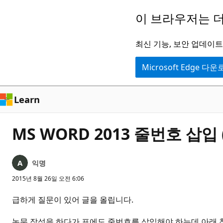
주
이 브라우저는 더
요
콘
최신 기능, 보안 업데이트,
텐
Microsoft Edge 다
츠
로
건
Learn
너
뛰
MS WORD 2013 줄번호 삽입 
기
익명
2015년 8월 26일 오전 6:06
급하게 질문이 있어 글을 올립니다.
논문 작성을 하다가 표에도 줄번호를 삽입해야 하는데 아래 