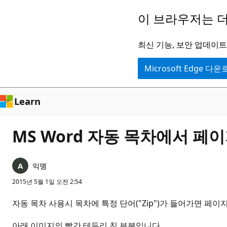
주
이 브라우저는 더
요
콘
최신 기능, 보안 업데이트,
텐
Microsoft Edge 다
츠
로
건
Learn
너
뛰
MS Word 자동 목차에서 페
기
익명
2015년 5월 1일 오전 2:54
자동 목차 사용시 목차에 특정 단어("Zip")가 들어가면 페
아래 이미지의 빨간 테두리 친 부분입니다.