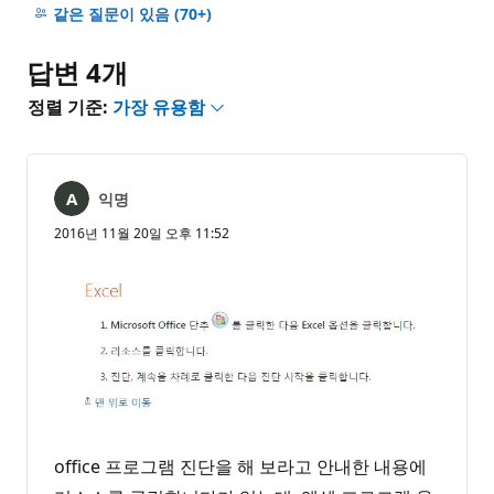
명
같은 질문이 있음
(70+)
없
음
답변 4개
정렬 기준:
가장 유용함
익명
2016년 11월 20일 오후 11:52
office 프로그램 진단을 해 보라고 안내한 내용에