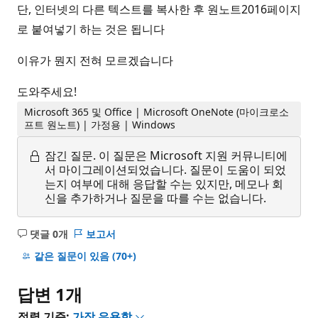
단, 인터넷의 다른 텍스트를 복사한 후 원노트2016페이지
로 붙여넣기 하는 것은 됩니다
이유가 뭔지 전혀 모르겠습니다
도와주세요!
Microsoft 365 및 Office | Microsoft OneNote (마이크로소
프트 원노트) | 가정용 | Windows
잠긴 질문.
이 질문은 Microsoft 지원 커뮤니티에
서 마이그레이션되었습니다. 질문이 도움이 되었
는지 여부에 대해 응답할 수는 있지만, 메모나 회
신을 추가하거나 질문을 따를 수는 없습니다.
댓글 0개
보고서
설
명
같은 질문이 있음
(70+)
없
음
답변 1개
정렬 기준:
가장 유용함