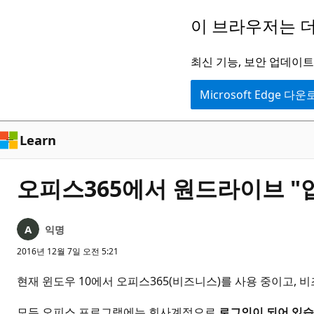
주
이 브라우저는 더
요
콘
최신 기능, 보안 업데이트,
텐
Microsoft Edge 다
츠
로
건
Learn
너
뛰
오피스365에서 원드라이브 "
기
익명
2016년 12월 7일 오전 5:21
현재 윈도우 10에서 오피스365(비즈니스)를 사용 중이고,
모든 오피스 프로그램에는 회사계정으로
로그인이 되어 있습