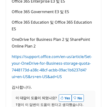
Office 365 Enterprise E3 및 E5
Office 365 Government E3 및 E5
Office 365 Education 및 Office 365 Education
E5
OneDrive for Business Plan 2 및 SharePoint
Online Plan 2
https://support.office.com/en-us/article/Set-
your-OneDrive-for-Business-storage-quota-
7448173d-a38c-48cf-acbb-09ac1b6237d4?
ui=en-US&rs=en-US&ad=US
감사합니다.
이 대답이 도움이 되었나요?
Yes
No
1명이 이 답변이 도움이 된다고 생각했습니다.