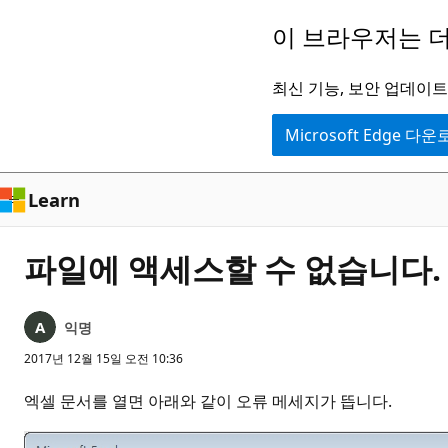
주
이 브라우저는 더
요
콘
최신 기능, 보안 업데이트,
텐
Microsoft Edge 다
츠
로
건
Learn
너
뛰
파일에 액세스할 수 없습니다.
기
익명
2017년 12월 15일 오전 10:36
엑셀 문서를 열면 아래와 같이 오류 메세지가 뜹니다.