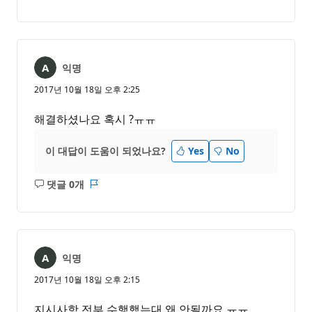
설
보
명
고
없
서
음
익명
2017년 10월 18일 오후 2:25
해결하셨나요 혹시 ?ㅠㅠ
이 대답이 도움이 되었나요?
Yes
No
댓글 0개
설
보
명
고
없
서
음
익명
2017년 10월 18일 오후 2:15
지시사항 전부 수행했는대 왜 안될까요 ㅠㅠ