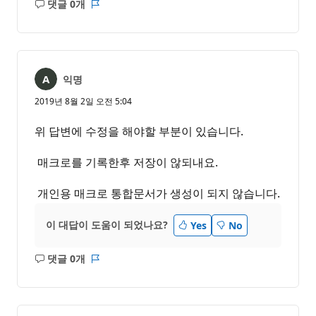
댓글 0개
설
보
명
고
없
서
음
익명
2019년 8월 2일 오전 5:04
위 답변에 수정을 해야할 부분이 있습니다.
매크로를 기록한후 저장이 않되내요.
개인용 매크로 통합문서가 생성이 되지 않습니다.
이 대답이 도움이 되었나요?
Yes
No
댓글 0개
설
보
명
고
없
서
음