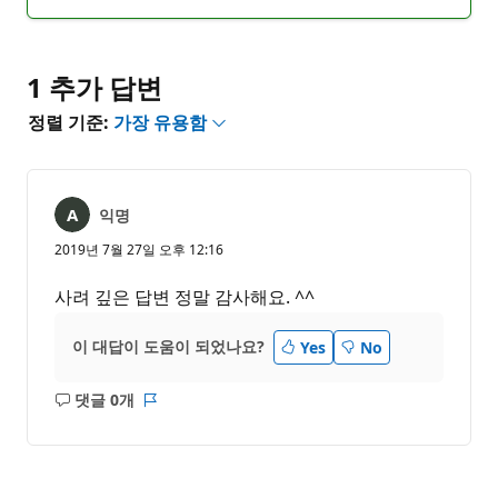
명
고
없
서
음
1 추가 답변
정렬 기준:
가장 유용함
익명
2019년 7월 27일 오후 12:16
사려 깊은 답변 정말 감사해요. ^^
이 대답이 도움이 되었나요?
Yes
No
댓글 0개
설
보
명
고
없
서
음