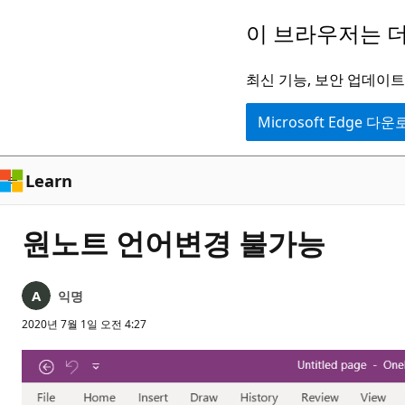
주
이 브라우저는 더
요
콘
최신 기능, 보안 업데이트,
텐
Microsoft Edge 다
츠
로
건
Learn
너
뛰
원노트 언어변경 불가능
기
익명
2020년 7월 1일 오전 4:27