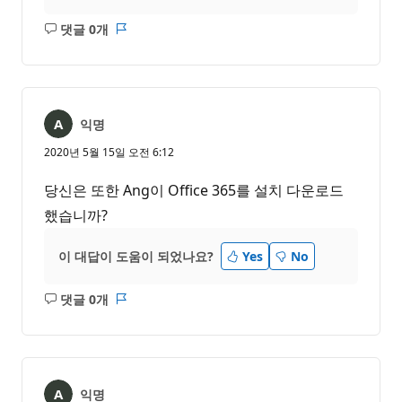
댓글 0개
설
보
명
고
없
서
음
익명
2020년 5월 15일 오전 6:12
당신은 또한 Ang이 Office 365를 설치 다운로드
했습니까?
이 대답이 도움이 되었나요?
Yes
No
댓글 0개
설
보
명
고
없
서
음
익명