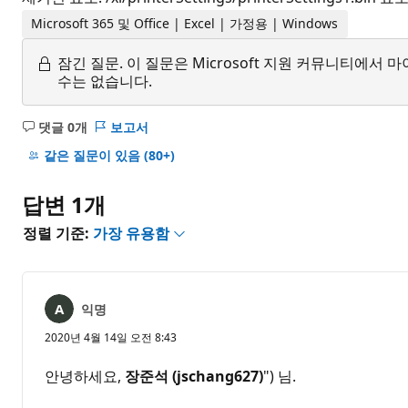
Microsoft 365 및 Office | Excel | 가정용 | Windows
잠긴 질문.
이 질문은 Microsoft 지원 커뮤니티에
수는 없습니다.
댓글 0개
보고서
설
명
같은 질문이 있음
(80+)
없
음
답변 1개
정렬 기준:
가장 유용함
익명
2020년 4월 14일 오전 8:43
안녕하세요,
장준석
(jschang627)
") 님.