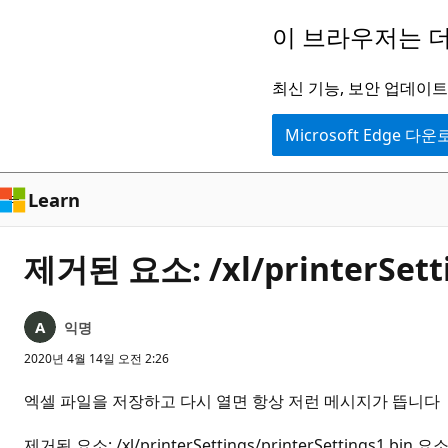
주
이 브라우저는 더
요
콘
최신 기능, 보안 업데이트,
텐
Microsoft Edge 다
츠
로
건
Learn
너
뛰
제거된 요소: /xl/printerSett
기
익명
2020년 4월 14일 오전 2:26
엑셀 파일을 저장하고 다시 열면 항상 저런 메시지가 뜹니다
제거된 요소: /xl/printerSettings/printerSettings1.bin