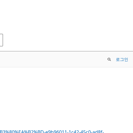
로그인
B3%80%EA%B2%BD-e9b96011-1c42-45c0-ad8f-