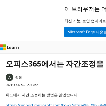
주
이 브라우저는 더
요
콘
최신 기능, 보안 업데이트,
텐
Microsoft Edge 다
츠
로
건
Learn
너
뛰
오피스365에서는 자간조정을
기
익명
2021년 4월 5일 오전 7:56
워드에서 자간 조정하는 방법은 알겠습니다.
https://support.microsoft.com/ko-kr/office/%ED