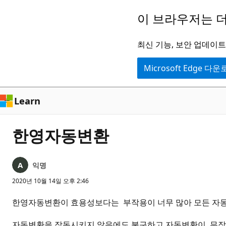
주
이 브라우저는 더
요
콘
최신 기능, 보안 업데이트,
텐
Microsoft Edge 다
츠
로
건
Learn
너
뛰
한영자동변환
기
익명
2020년 10월 14일 오후 2:46
한영자동변환이 효용성보다는 부작용이 너무 많아 모든 자
자동변환을 작동시키지 않음에도 불구하고 자동변환이 무작