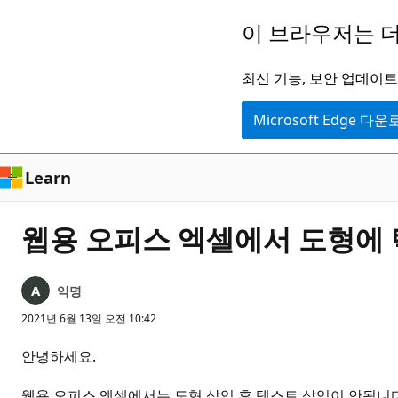
주
이 브라우저는 더
요
콘
최신 기능, 보안 업데이트,
텐
Microsoft Edge 다
츠
로
건
Learn
너
뛰
웹용 오피스 엑셀에서 도형에 
기
익명
2021년 6월 13일 오전 10:42
안녕하세요.
웹용 오피스 엑셀에서는 도형 삽입 후 텍스트 삽입이 안됩니다