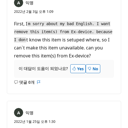
익명
2022년 2월 3일 오후 1:09
First, I
m sorry about my bad English. I want
remove this item(s) from Ex-device. because
t know this item is setuped where, so I
I don
can`t make this item unavailable. can you
remove this item(s) from Ex-device?
이 대답이 도움이 되었나요?
Yes
No
댓글 0개
설
보
명
고
없
서
음
익명
2022년 1월 25일 오후 1:30