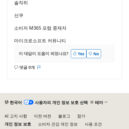
솔직히
선쿠
소비자 M365 포럼 중재자
마이크로소프트 커뮤니티
이 대답이 도움이 되었나요?
Yes
No
댓글 0개
설
보
명
고
없
서
음
한국어
사용자의 개인 정보 보호 선택
테마
AI 고지 사항
이전 버전
블로그
참가
개인 정보 보호
소비자 건강 개인 정보
사용 조건