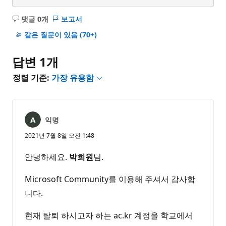
댓글 0개
보고서
설
명
같은 질문이 있음
(70+)
없
음
답변 1개
정렬 기준:
가장 유용함
익명
2021년 7월 8일 오전 1:48
안녕하세요.
박희원
님.
Microsoft Community를 이용해 주셔서 감사합
니다.
현재 탈퇴 하시고자 하는 ac.kr 계정을 학교에서