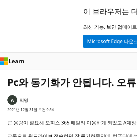
주
이 브라우저는 더
요
콘
최신 기능, 보안 업데이트,
텐
Microsoft Edge 다
츠
로
건
Learn
너
뛰
Pc와 동기화가 안됩니다. 오
기
익명
2021년 12월 31일 오전 9:54
큰 용량이 필요해 오피스 365 패밀리 이용하게 되었고 A계
크롬으로 원드라이브 접속하면 잘 동기화중인데, 컴퓨터에 