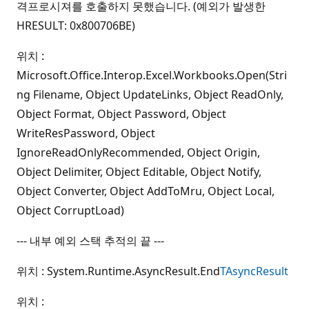
격프로시져를 호출하지 못했습니다. (예외가 발생한
HRESULT: 0x800706BE)
위치 :
Microsoft.Office.Interop.Excel.Workbooks.Open(Stri
ng Filename, Object UpdateLinks, Object ReadOnly,
Object Format, Object Password, Object
WriteResPassword, Object
IgnoreReadOnlyRecommended, Object Origin,
Object Delimiter, Object Editable, Object Notify,
Object Converter, Object AddToMru, Object Local,
Object CorruptLoad)
--- 내부 예외 스택 추적의 끝 ---
위치 : System.Runtime.AsyncResult.End
TAsyncResult
위치 :