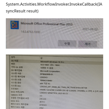
System.Activities.WorkflowInvoker.InvokeCallback(IA
syncResult result)