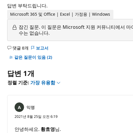
답변 부탁드립니다.
Microsoft 365 및 Office | Excel | 가정용 | Windows
잠긴 질문.
이 질문은 Microsoft 지원 커뮤니티에
수는 없습니다.
댓글 0개
보고서
설
명
같은 질문이 있음
(2)
없
음
답변 1개
정렬 기준:
가장 유용함
익명
2021년 8월 25일 오전 6:19
안녕하세요.
황효영
님.