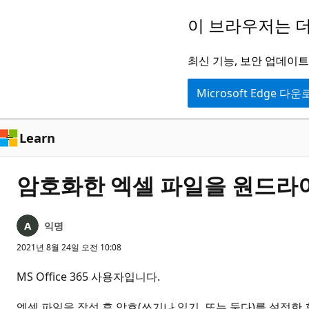
주
이 브라우저는 더
요
콘
최신 기능, 보안 업데이트,
텐
Microsoft Edge 다
츠
로
건
Learn
너
뛰
암호화한 엑셀 파일을 원드라이
기
익명
2021년 8월 24일 오전 10:08
MS Office 365 사용자입니다.
엑셀 파일을 작성 후 암호(쓰기나 읽기, 또는 둘다)를 설정