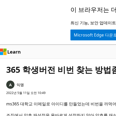
주
이 브라우저는 더
요
콘
최신 기능, 보안 업데이트,
텐
Microsoft Edge 다
츠
로
건
Learn
너
뛰
365 학생버전 비번 찾는 방
기
익명
2022년 5월 11일 오전 10:49
ms365 대학교 이메일로 아이디를 만들었는데 비번을 까먹
조직에서 암호 재설정을 올바르게 설정하지 않아 암호를 재설