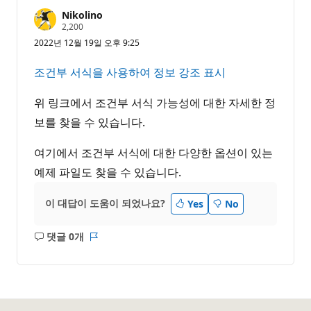
Nikolino
평
2,200
판
2022년 12월 19일 오후 9:25
포
인
트
조건부 서식을 사용하여 정보 강조 표시
위 링크에서 조건부 서식 가능성에 대한 자세한 정
보를 찾을 수 있습니다.
여기에서 조건부 서식에 대한 다양한 옵션이 있는
예제 파일도 찾을 수 있습니다.
이 대답이 도움이 되었나요?
Yes
No
댓글 0개
설
보
명
고
없
서
음