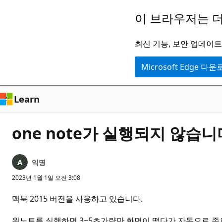
주
이 브라우저는 더
요
콘
최신 기능, 보안 업데이트,
텐
Microsoft Edge 다
츠
로
건
Learn
너
뛰
one note가 실행되지 않습니
기
익명
2023년 1월 1일 오전 3:08
맥북 2015 버전을 사용하고 있습니다.
원노트를 실행하면 3~5초가량만 화면이 떴다가 자동으로 종