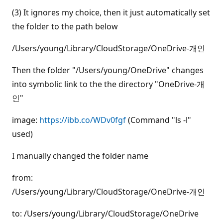
(3) It ignores my choice, then it just automatically set
the folder to the path below
/Users/young/Library/CloudStorage/OneDrive-개인
Then the folder "/Users/young/OneDrive" changes
into symbolic link to the the directory "OneDrive-개
인"
image:
https://ibb.co/WDv0fgf
(Command "ls -l"
used)
I manually changed the folder name
from:
/Users/young/Library/CloudStorage/OneDrive-개인
to: /Users/young/Library/CloudStorage/OneDrive