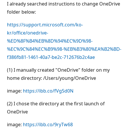
I already searched instructions to change OneDrive
folder below:
https://support.microsoft.com/ko-
kr/office/onedrive-
%ED%8F%B4%EB%8D%94%EC%9D%98-
%EC%9C%84%EC%B9%98-%EB%B3%80%EA%B2%BD-
f386fb81-1461-40a7-be2c-712676b2c4ae
(1) I manually created "OneDrive" folder on my
home directory: /Users/young/OneDrive
image:
https://ibb.co/fVgSd0N
(2) I chose the directory at the first launch of
OneDrive
image:
https://ibb.co/9ryTw68