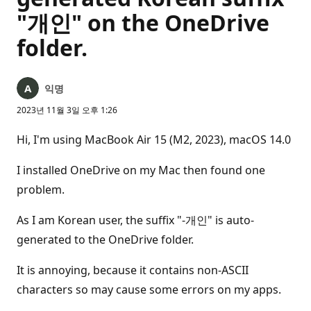
"개인" on the OneDrive
folder.
익명
2023년 11월 3일 오후 1:26
Hi, I'm using MacBook Air 15 (M2, 2023), macOS 14.0
I installed OneDrive on my Mac then found one
problem.
As I am Korean user, the suffix "-개인" is auto-
generated to the OneDrive folder.
It is annoying, because it contains non-ASCII
characters so may cause some errors on my apps.