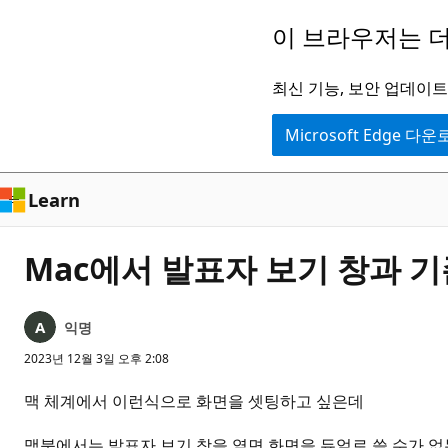
주
이 브라우저는 더
요
콘
최신 기능, 보안 업데이트,
텐
Microsoft Edge 다
츠
로
건
Learn
너
뛰
Mac에서 발표자 보기 창과 기
기
익명
2023년 12월 3일 오후 2:08
맥 체계에서 이런식으로 화면을 셋팅하고 싶은데
맥북에서는 발표자 보기 창을 열면 화면을 듀얼로 쓸 수가 없는