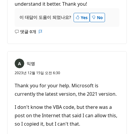
understand it better. Thank you!
이 대답이 도움이 되었나요?
Yes
No
댓글 0개
설
보
명
고
없
서
음
익명
2023년 12월 15일 오전 6:30
Thank you for your help. Microsoft is
currently the latest version, the 2021 version.
I don't know the VBA code, but there was a
post on the Internet that said I can allow this,
so I copied it, but I can't that.