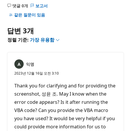
댓글 0개
보고서
설
명
같은 질문이 있음
없
음
답변 3개
정렬 기준:
가장 유용함
익명
2023년 12월 16일 오전 3:10
Thank you for clarifying and for providing the
screenshot, 성윤 조. May I know when the
error code appears? Is it after running the
VBA code? Can you provide the VBA macro
you have used? It would be very helpful if you
could provide more information for us to