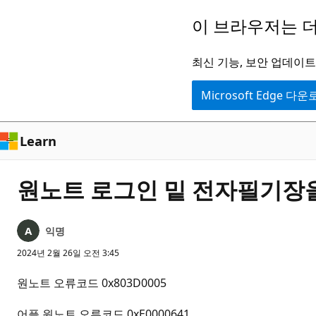
주
이 브라우저는 더
요
콘
최신 기능, 보안 업데이트,
텐
Microsoft Edge 다
츠
로
건
Learn
너
뛰
원노트 로그인 밑 전자필기장
기
익명
2024년 2월 26일 오전 3:45
원노트 오류코드 0x803D0005
어플 원노트 오류코드 0xE0000641