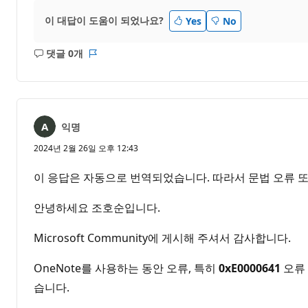
이 대답이 도움이 되었나요?
Yes
No
댓글 0개
설
보
명
고
없
서
음
익명
2024년 2월 26일 오후 12:43
이 응답은 자동으로 번역되었습니다. 따라서 문법 오류 또
안녕하세요 조호순입니다.
Microsoft Community에 게시해 주셔서 감사합니다.
OneNote를 사용하는 동안 오류, 특히
0xE0000641
오류 
습니다.