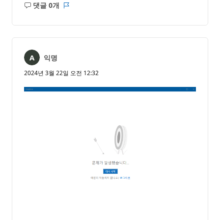
댓글 0개
설
보
명
고
없
서
음
익명
2024년 3월 22일 오전 12:32