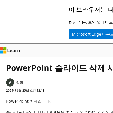
주
이 브라우저는 더
요
콘
최신 기능, 보안 업데이트,
텐
Microsoft Edge 다
츠
로
건
Learn
너
뛰
PowerPoint 슬라이드 삭제
기
익명
2024년 6월 25일 오전 12:13
PowerPoint 이슈입니다.
슬라이드 마스터에서 레이아웃을 여러 개 생성하여, 각각의