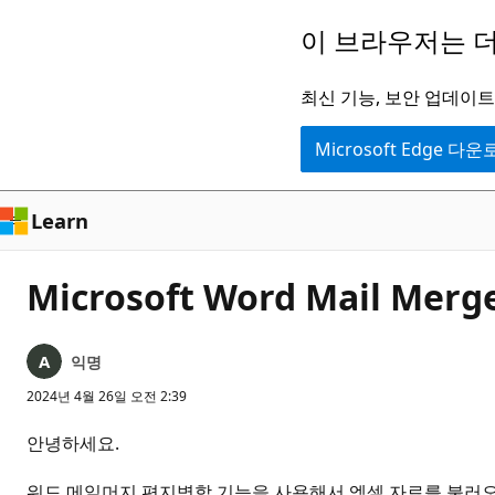
주
이 브라우저는 더
요
콘
최신 기능, 보안 업데이트,
텐
Microsoft Edge 다
츠
로
건
Learn
너
뛰
Microsoft Word Mail
기
익명
2024년 4월 26일 오전 2:39
안녕하세요.
워드 메일머지 편지병합 기능을 사용해서 엑셀 자료를 불러