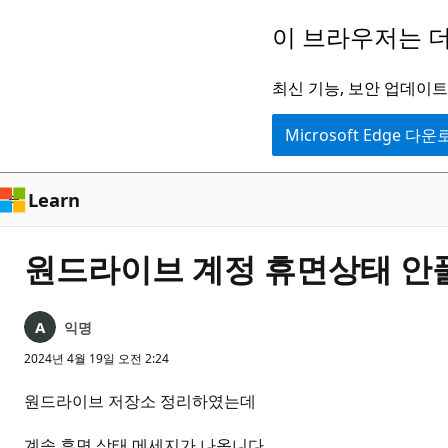
주
이 브라우저는 더
요
콘
최신 기능, 보안 업데이트,
텐
Microsoft Edge 다
츠
로
건
Learn
너
뛰
원드라이브 계정 휴면상태 안
기
익명
2024년 4월 19일 오전 2:24
원드라이브 저장소 정리하였는데
계속 휴면 상태 메세지가 나옵니다.