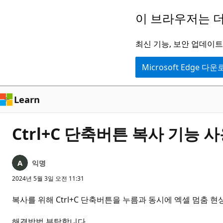
주
이 브라우저는 더
요
콘
최신 기능, 보안 업데이트,
텐
Microsoft Edge 다
츠
로
건
Learn
너
뛰
Ctrl+C 단축버튼 복사 기능 
기
익명
2024년 5월 3일 오전 11:31
복사를 위해 Ctrl+C 단축버튼을 누름과 동시에 엑셀 멈춤 
해결방법 부탁합니다.