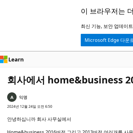
주
이 브라우저는 더
요
콘
최신 기능, 보안 업데이트,
텐
Microsoft Edge 다
츠
로
건
Learn
너
뛰
회사에서 home&business 
기
익명
2024년 12월 24일 오전 6:50
안녕하십니까 회사 사무실에서
Home&business 2016버전 그리고 2013버전 여러개를 