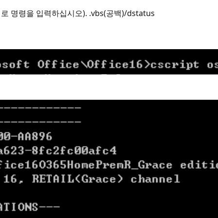
명령을 입력하십시오). .vbs(공백)/dstatus