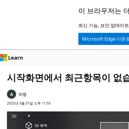
주
이 브라우저는 더
요
콘
최신 기능, 보안 업데이트,
텐
Microsoft Edge 다
츠
로
건
Learn
너
뛰
시작화면에서 최근항목이 없
기
익명
2025년 3월 31일 오후 11:55